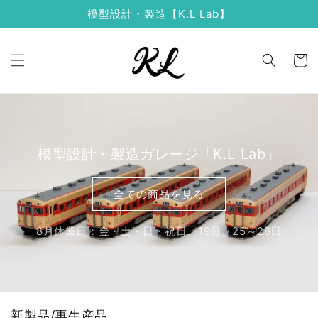
コンテ
模型設計・製造【K.L Lab】
ンツに
進む
カ
ー
ト
模型設計・製造ガレージ「K.L Lab」
全ての商品を見る
8月休業日：金・土・日・祝日、19日、25～26日
新製品/再生産品