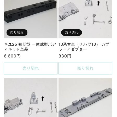
売り切れ
売り切れ
キユ25 初期型 一体成型ボデ
10系客車（ナハフ10） カプ
ィキット単品
ラーアダプター
通
6,600円
通
880円
常
常
価
価
売り切れ
売り切れ
格
格