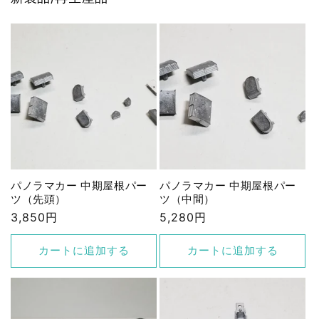
パノラマカー 中期屋根パー
パノラマカー 中期屋根パー
ツ（先頭）
ツ（中間）
通
3,850円
通
5,280円
常
常
価
価
カートに追加する
カートに追加する
格
格