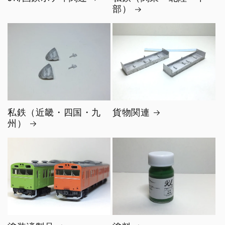
部）
私鉄（近畿・四国・九
貨物関連
州）