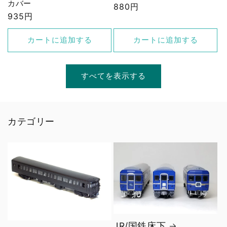
カバー
通
880円
通
935円
常
常
価
価
格
カートに追加する
カートに追加する
格
すべてを表示する
カテゴリー
JR/国鉄床下