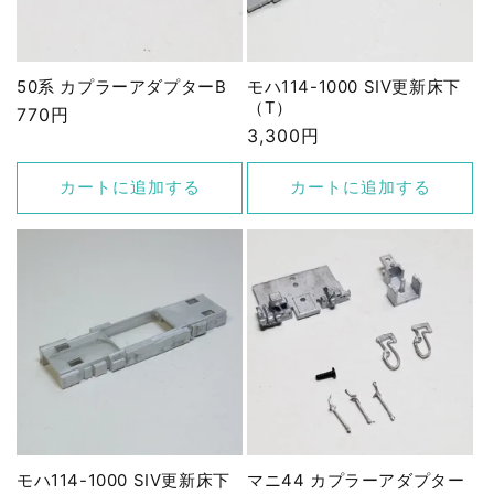
50系 カプラーアダプターB
モハ114-1000 SIV更新床下
（T）
通
770円
通
3,300円
常
常
価
価
格
カートに追加する
カートに追加する
格
モハ114-1000 SIV更新床下
マニ44 カプラーアダプター