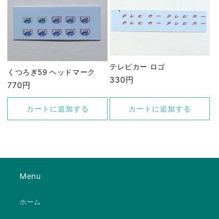
テレビカー ロゴ
くつろぎ59 ヘッドマーク
通
330円
通
770円
常
常
価
価
カートに追加する
カートに追加する
格
格
Menu
ホーム