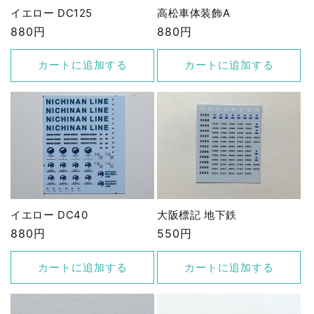
イエロー DC125
高松車体装飾A
通
880円
通
880円
常
常
価
価
カートに追加する
カートに追加する
格
格
イエロー DC40
大阪標記 地下鉄
通
880円
通
550円
常
常
価
価
カートに追加する
カートに追加する
格
格