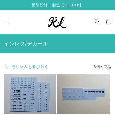
コンテ
模型設計・製造【K.L Lab】
ンツに
進む
カ
ー
ト
コ
インレタ/デカール
レ
ク
シ
絞り込みと並び替え
6個の商品
ョ
ン
: