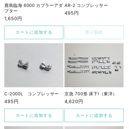
鹿島臨海 6000 カプラーアダ
AR-2 コンプレッサー
プター
通
495円
通
1,650円
常
常
価
価
カートに追加する
売り切れ
格
格
C-2000L コンプレッサー
京急 700形 床下Ⅰ（東洋）
通
495円
通
4,620円
常
常
価
価
カートに追加する
カートに追加する
格
格