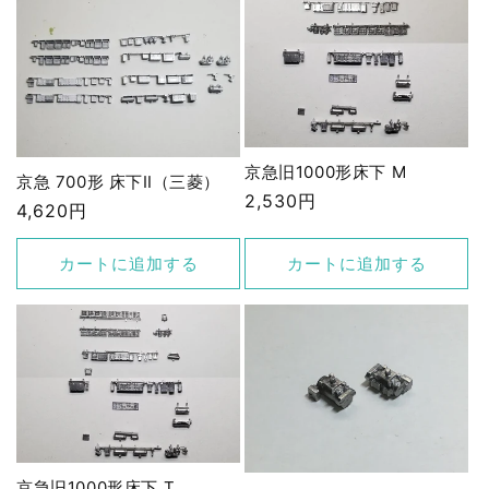
京急旧1000形床下 M
京急 700形 床下Ⅱ（三菱）
通
2,530円
通
4,620円
常
常
価
価
カートに追加する
カートに追加する
格
格
京急旧1000形床下 T