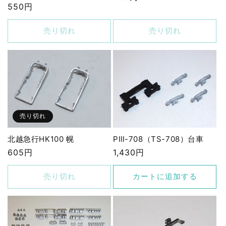
通
550円
常
常
価
価
売り切れ
売り切れ
格
格
売り切れ
北越急行HK100 幌
PⅢ-708（TS-708）台車
通
605円
通
1,430円
常
常
価
価
売り切れ
カートに追加する
格
格