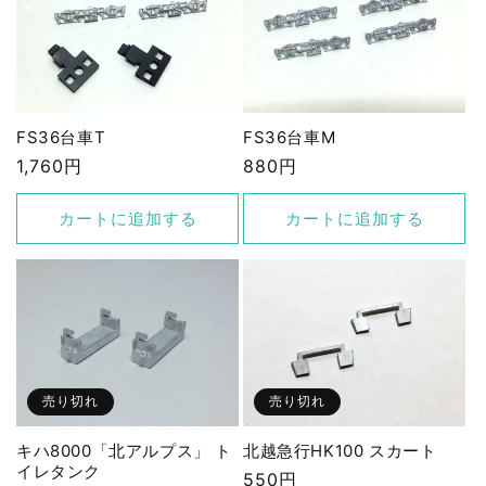
FS36台車T
FS36台車M
通
1,760円
通
880円
常
常
価
価
カートに追加する
カートに追加する
格
格
売り切れ
売り切れ
キハ8000「北アルプス」 ト
北越急行HK100 スカート
イレタンク
通
550円