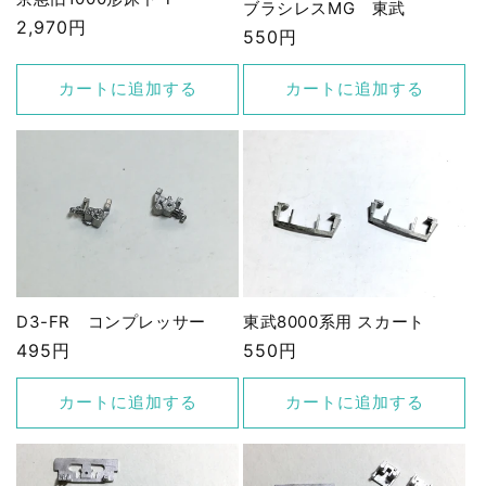
ブラシレスMG 東武
通
2,970円
通
550円
常
常
価
価
カートに追加する
カートに追加する
格
格
D3-FR コンプレッサー
東武8000系用 スカート
通
495円
通
550円
常
常
価
価
カートに追加する
カートに追加する
格
格