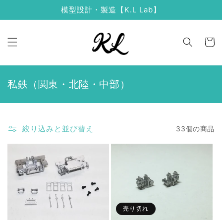
コンテ
模型設計・製造【K.L Lab】
ンツに
進む
カ
ー
ト
コ
私鉄（関東・北陸・中部）
レ
ク
シ
絞り込みと並び替え
33個の商品
ョ
ン
:
売り切れ