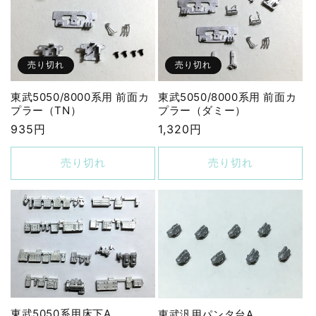
売り切れ
売り切れ
東武5050/8000系用 前面カ
東武5050/8000系用 前面カ
プラー（TN）
プラー（ダミー）
通
935円
通
1,320円
常
常
価
価
売り切れ
売り切れ
格
格
東武5050系用床下A
東武汎用パンタ台A