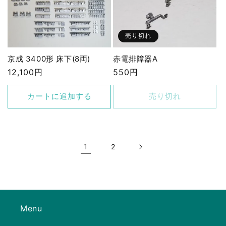
売り切れ
京成 3400形 床下(8両)
赤電排障器A
通
12,100円
通
550円
常
常
価
価
カートに追加する
売り切れ
格
格
1
2
Menu