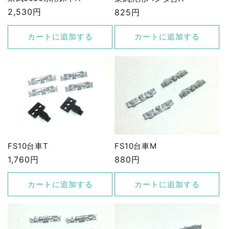
通
2,530円
通
825円
常
常
価
価
カートに追加する
カートに追加する
格
格
FS10台車T
FS10台車M
通
1,760円
通
880円
常
常
価
価
カートに追加する
カートに追加する
格
格