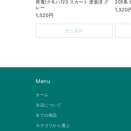
荷電/クモハ123 スカート 塗装済 グ
205系
レー
通
1,320
通
1,320円
常
常
価
価
売り切れ
格
格
Menu
ホーム
当店について
全ての商品
カテゴリから選ぶ