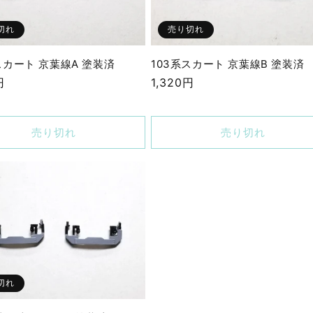
切れ
売り切れ
スカート 京葉線A 塗装済
103系スカート 京葉線B 塗装済
円
通
1,320円
常
価
売り切れ
売り切れ
格
切れ