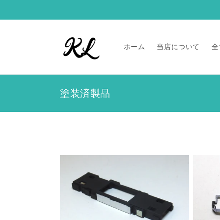
コンテ
ンツに
進む
ホーム
当店について
全
コ
塗装済製品
レ
ク
シ
ョ
ン
: