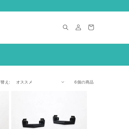
ロ
カ
グ
ー
イ
ト
ン
替え:
6個の商品