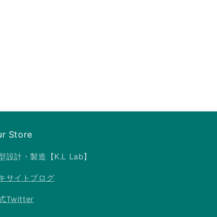
r Store
型設計・製造【K.L Lab】
キサイトブログ
Twitter