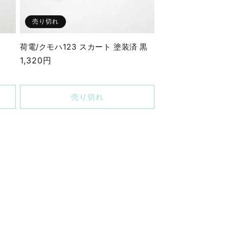
売り切れ
荷電/クモハ123 スカート 塗装済 黒
通
1,320円
常
価
売り切れ
格