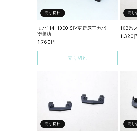
売り切れ
売り
モハ114-1000 SIV更新床下カバー
103系
塗装済
通
1,320
通
1,760円
常
常
価
価
売り切れ
格
格
売り切れ
売り