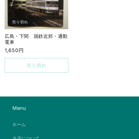
売り切れ
広島・下関 国鉄近郊・通勤
電車
通
1,650円
常
価
売り切れ
格
Menu
ホーム
当店について