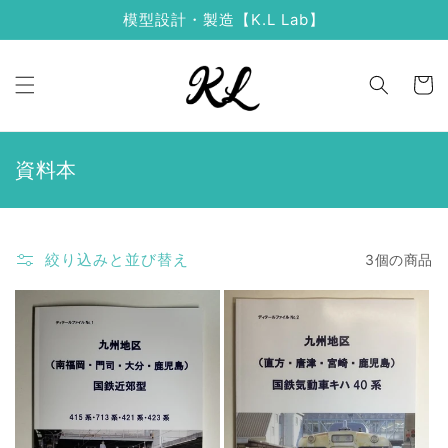
コンテ
模型設計・製造【K.L Lab】
ンツに
進む
カ
ー
ト
コ
資料本
レ
ク
シ
絞り込みと並び替え
3個の商品
ョ
ン
: