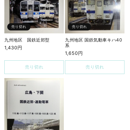
売り切れ
売り切れ
九州地区 国鉄気動車キハ40
九州地区 国鉄近郊型
系
通
1,430円
通
1,650円
常
常
価
価
売り切れ
売り切れ
格
格