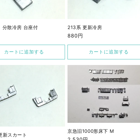
1 分散冷房 台座付
213系 更新冷房
通
880円
常
価
カートに追加する
カートに追加する
格
京急旧1000形床下 M
 更新スカート
通
2,530円