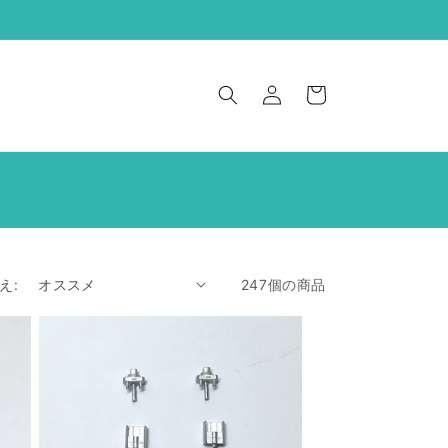
ロ
カ
グ
ー
イ
ト
ン
え:
247個の商品