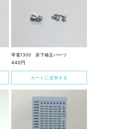
琴電1300 床下補足パーツ
通
440円
常
価
カートに追加する
格