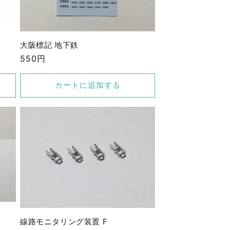
大阪標記 地下鉄
通
550円
常
価
カートに追加する
格
線路モニタリング装置 F