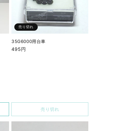
売り切れ
35G6000用台車
通
495円
常
価
格
売り切れ