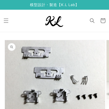
コンテ
模型設計・製造【K.L Lab】
ンツに
進む
カ
ー
ト
商品情
報にス
キップ