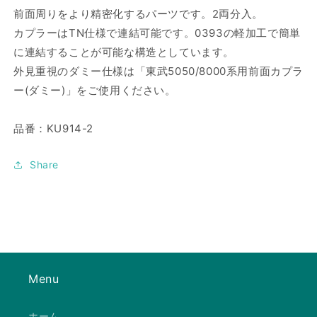
ラ
ラ
前面周りをより精密化するパーツです。2両分入。
ー
ー
カプラーはTN仕様で連結可能です。0393の軽加工で簡単
（TN）
（TN）
に連結することが可能な構造としています。
の
の
外見重視のダミー仕様は「東武5050/8000系用前面カプラ
数
数
ー(ダミー)」をご使用ください。
量
量
を
を
品番：KU914-2
減
増
ら
や
Share
す
す
Menu
ホーム