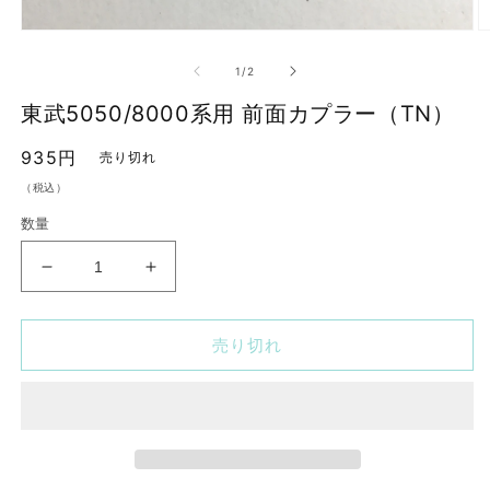
モ
ー
の
1
/
2
ダ
ル
東武5050/8000系用 前面カプラー（TN）
で
メ
通
935円
デ
売り切れ
ィ
常
（税込）
ア
価
(2
(1)
数量
を
格
開
く
東
東
武
武
5050/8000
5050/8000
売り切れ
系
系
用
用
前
前
面
面
カ
カ
プ
プ