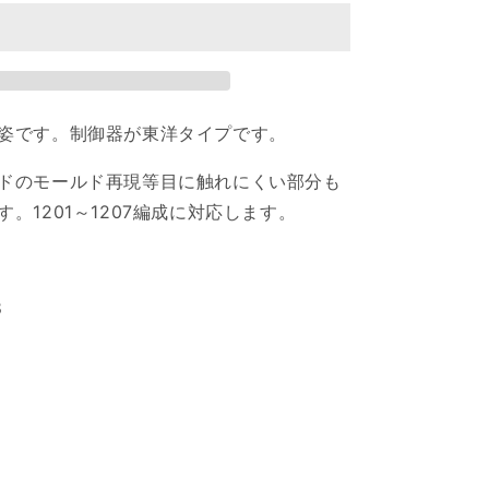
1200
形
床
下
Ⅰ（東
洋）
姿です。制御器が東洋タイプです。
の
ドのモールド再現等目に触れにくい部分も
数
量
。1201～1207編成に対応します。
を
増
や
8
す