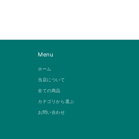
ー
ー
ダ
ダ
ル
ル
で
で
メ
メ
デ
デ
ィ
ィ
ア
ア
(2)
(3)
を
を
Menu
開
開
く
く
ホーム
当店について
全ての商品
カテゴリから選ぶ
お問い合わせ