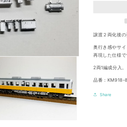
1200
形
床
下
Ⅰ（東
洋）
譲渡２両化後の
の
奥行き感やサイ
数
量
再現した仕様です
を
2両1編成分入。
減
ら
品番：KM918-
す
Share