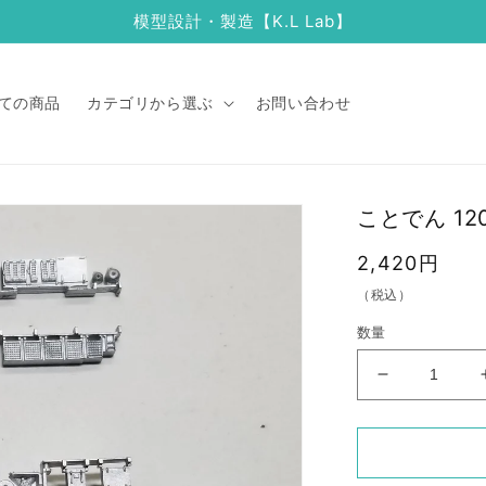
模型設計・製造【K.L Lab】
ての商品
カテゴリから選ぶ
お問い合わせ
ことでん 12
通
2,420円
常
（税込）
価
数量
格
こ
と
で
ん