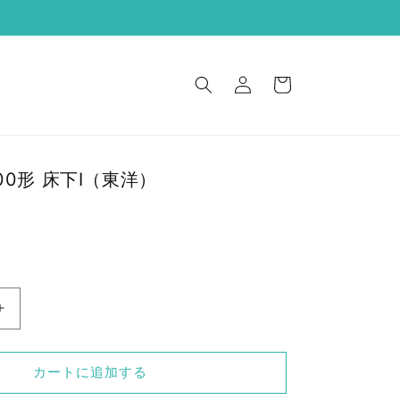
ロ
カ
グ
ー
イ
ト
ン
00形 床下Ⅰ（東洋）
こ
と
で
カートに追加する
ん