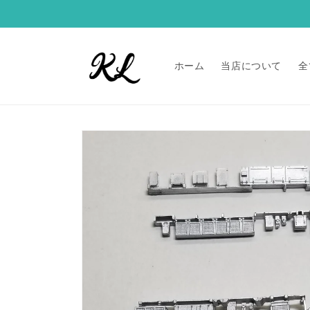
コンテ
ンツに
進む
ホーム
当店について
全
商品情
報にス
キップ