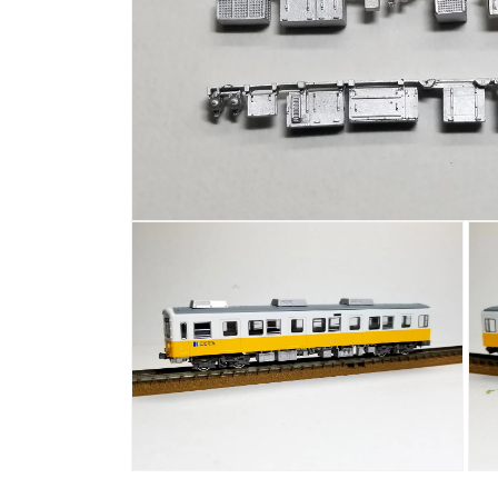
モ
ー
ダ
ル
で
メ
デ
ィ
ア
(1)
を
開
く
モ
モ