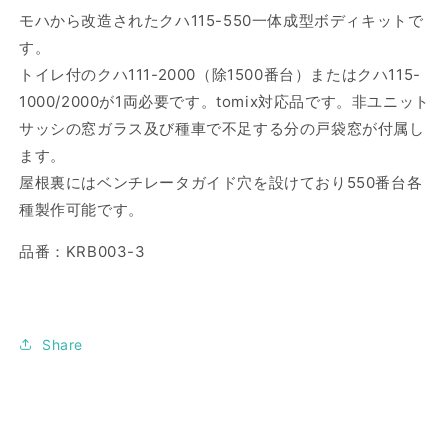
デ
デ
モハから改造されたクハ115-550一体成型ボディキットで
ィ
ィ
す。
キ
キ
トイレ付のクハ111-2000（除1500番台）またはクハ115-
ッ
ッ
1000/2000が1両必要です。tomix対応品です。非ユニット
ト
ト
サッシの窓ガラス及び種車で不足する分の戸袋窓が付属し
の
の
ます。
数
数
屋根裏にはベンチレータガイド穴を設けており550番台各
量
量
を
を
種製作可能です。
減
増
品番：KRB003-3
ら
や
す
す
Share