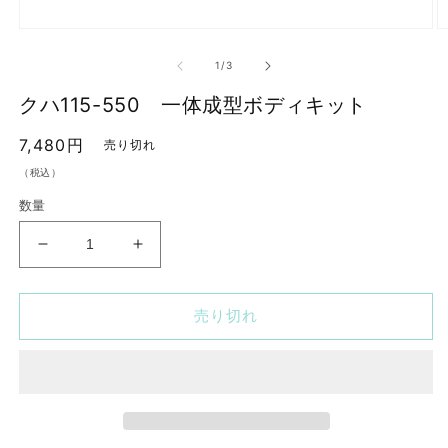
モ
ー
の
1
/
3
ダ
ル
クハ115-550 一体成型ボディキット
で
メ
通
7,480円
デ
売り切れ
ィ
常
（税込）
ア
価
(1)
(2
数量
を
格
開
く
ク
ク
ハ
ハ
115-
115-
売り切れ
550
550
一
一
体
体
成
成
型
型
ボ
ボ