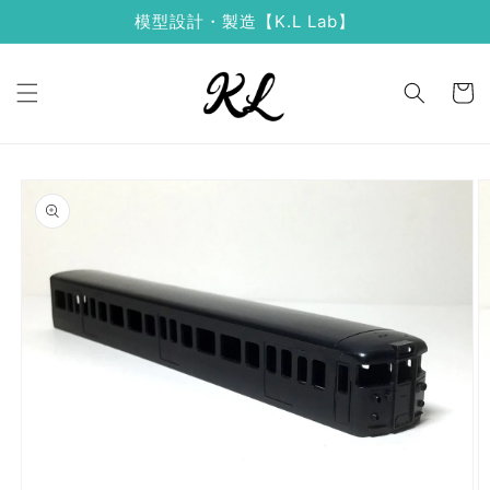
コンテ
模型設計・製造【K.L Lab】
ンツに
進む
カ
ー
ト
商品情
報にス
キップ