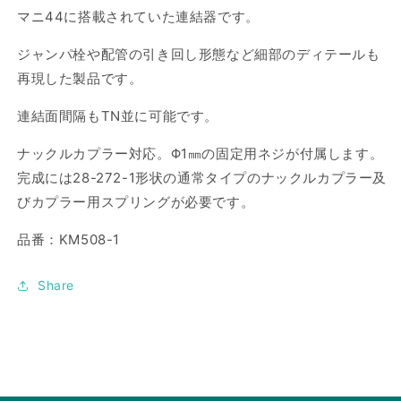
プ
プ
マニ44に搭載されていた連結器です。
タ
タ
ジャンパ栓や配管の引き回し形態など細部のディテールも
ー
ー
再現した製品です。
の
の
数
数
連結面間隔もTN並に可能です。
量
量
を
を
ナックルカプラー対応。
Φ
1㎜の固定用ネジが付属します。
減
増
完成には28-272-1形状の通常タイプのナックルカプラー及
ら
や
びカプラー用スプリングが必要です。
す
す
品番：KM508-1
Share