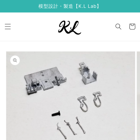
コンテ
模型設計・製造【K.L Lab】
ンツに
進む
カ
ー
ト
商品情
報にス
キップ