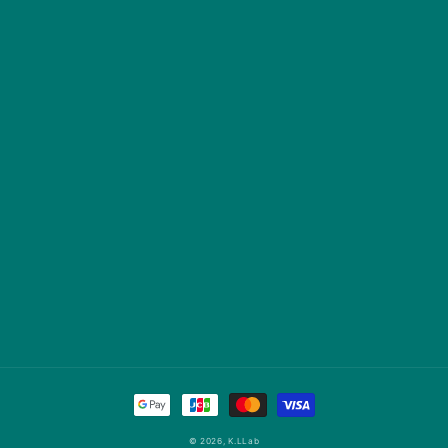
決
済
© 2026,
K.LLab