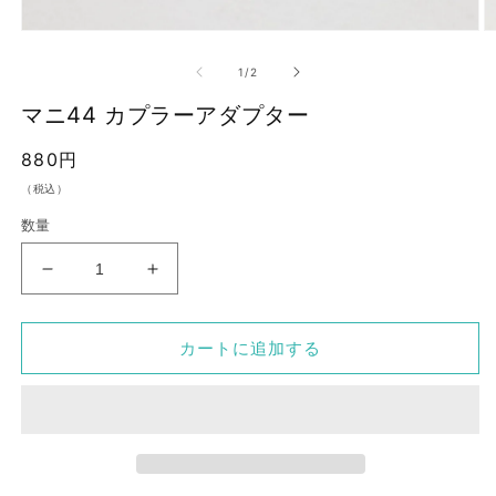
モ
ー
の
1
/
2
ダ
ル
マニ44 カプラーアダプター
で
メ
通
880円
デ
ィ
常
（税込）
ア
価
(1)
(2
数量
を
格
開
く
マ
マ
ニ
ニ
44
44
カートに追加する
カ
カ
プ
プ
ラ
ラ
ー
ー
ア
ア
ダ
ダ