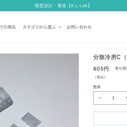
模型設計・製造【K.L Lab】
ての商品
カテゴリから選ぶ
お問い合わせ
分散冷房C（A
通
605円
売り切
常
（税込）
価
数量
格
分
散
冷
房