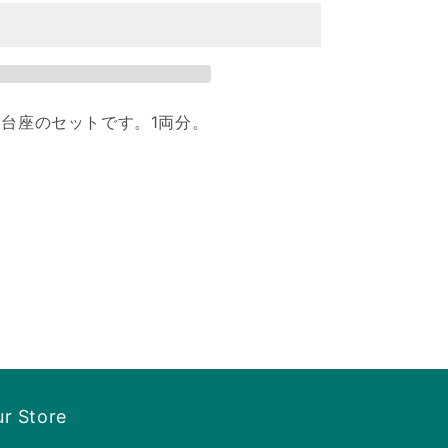
）
C（AU712）
の
数
量
を
、台座のセットです。1両分。
増
や
す
r Store