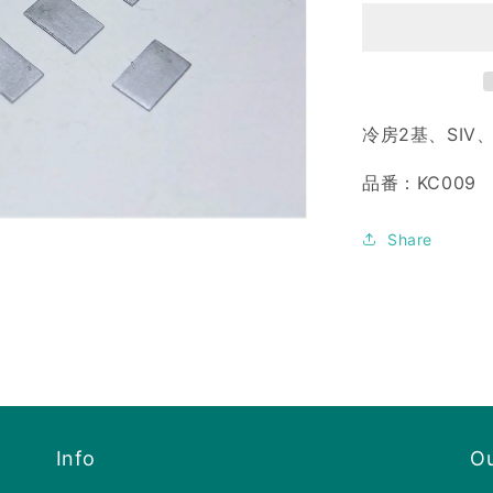
C（AU712
の
数
量
を
冷房2基、SIV
減
ら
品番：KC009
す
Share
Info
Ou