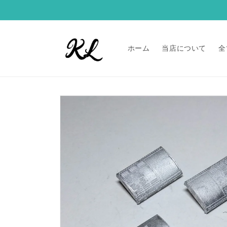
コンテ
ンツに
進む
ホーム
当店について
全
商品情
報にス
キップ