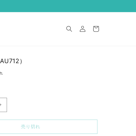
ロ
カ
グ
ー
イ
ト
ン
U712）
れ
分
散
冷
売り切れ
房