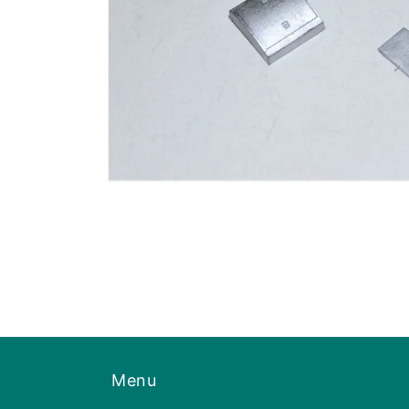
モ
ー
ダ
ル
で
メ
デ
ィ
ア
(1)
を
開
Menu
く