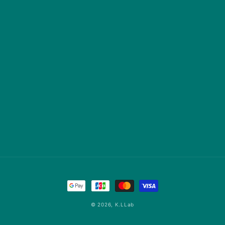
決
済
© 2026,
K.LLab
方