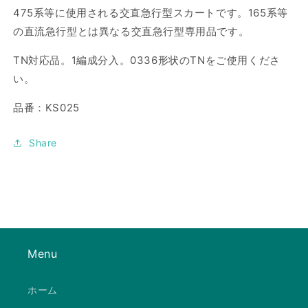
475系等に使用される交直急行型スカートです。165系等
ー
ー
ト
ト
の直流急行型とは異なる交直急行型専用品です。
A
A
TN対応品。1編成分入。0336形状のTNをご使用くださ
の
の
数
数
い。
量
量
品番：KS025
を
を
減
増
Share
ら
や
す
す
Menu
ホーム