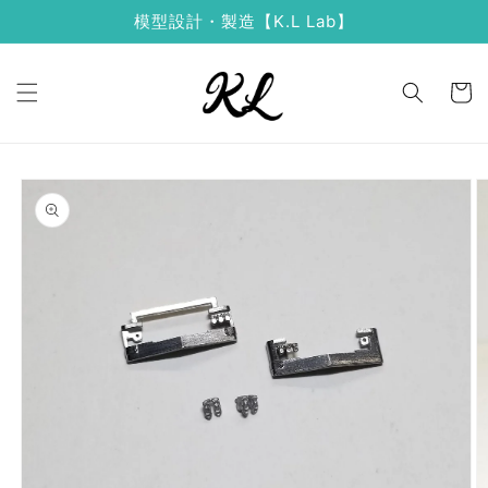
コンテ
模型設計・製造【K.L Lab】
ンツに
進む
カ
ー
ト
商品情
報にス
キップ