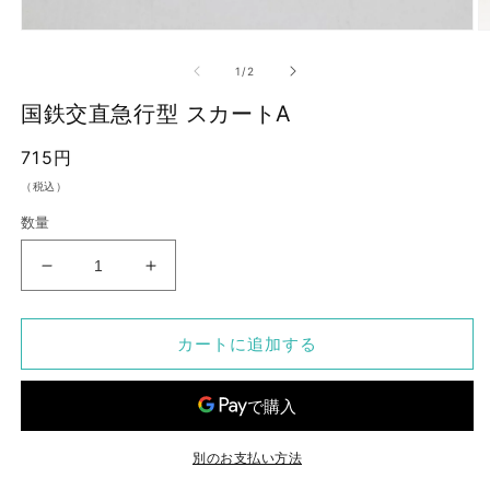
モ
ー
の
1
/
2
ダ
ル
国鉄交直急行型 スカートA
で
メ
通
715円
デ
ィ
常
（税込）
ア
価
(1)
(2
数量
を
格
開
く
国
国
鉄
鉄
交
交
カートに追加する
直
直
急
急
行
行
型
型
ス
ス
別のお支払い方法
カ
カ