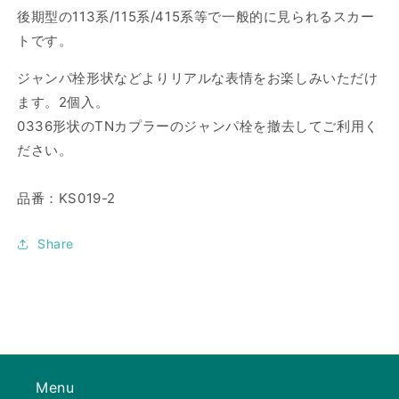
後期型の113系/115系/415系等で一般的に見られるスカー
ー
ー
ト
ト
トです。
A
A
ジャンパ栓形状などよりリアルな表情をお楽しみいただけ
の
の
数
数
ます。2個入。
量
量
0336形状のTNカプラーのジャンパ栓を撤去してご利用く
を
を
ださい。
減
増
ら
や
品番：KS019-2
す
す
Share
Menu