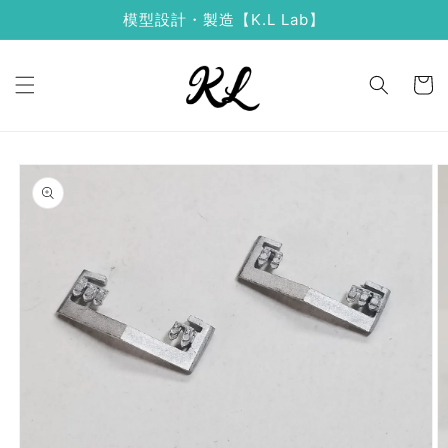
コンテ
模型設計・製造【K.L Lab】
ンツに
進む
カ
ー
ト
商品情
報にス
キップ