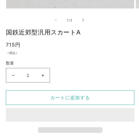
モ
ー
の
1
/
3
ダ
ル
国鉄近郊型汎用スカートA
で
メ
通
715円
デ
ィ
常
（税込）
ア
価
(1)
(2
数量
を
格
開
く
国
国
鉄
鉄
近
近
カートに追加する
郊
郊
型
型
汎
汎
用
用
ス
ス
カ
カ