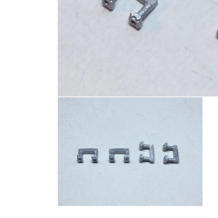
モ
ー
ダ
ル
で
メ
デ
ィ
ア
(1)
を
開
く
モ