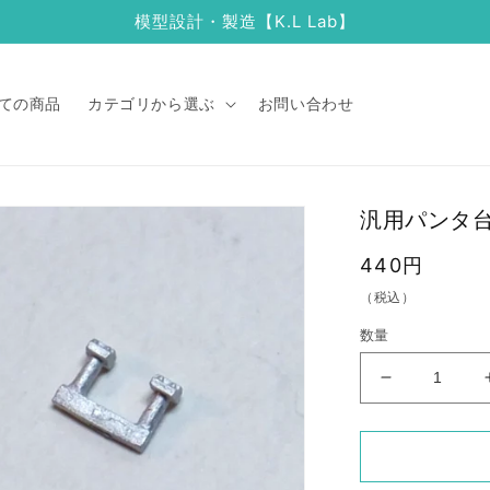
模型設計・製造【K.L Lab】
ての商品
カテゴリから選ぶ
お問い合わせ
汎用パンタ
通
440円
常
（税込）
価
数量
格
汎
用
パ
ン