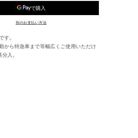
タ
台
平
A
別のお支払い方法
の
数
です。
量
勤から特急車まで等幅広くご使用いただけ
を
基分入。
増
や
す