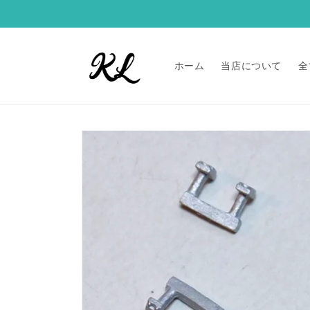
コンテ
ンツに
進む
ホーム
当店について
全
商品情
報にス
キップ