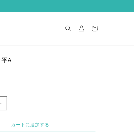
ロ
カ
グ
ー
イ
ト
ン
台平A
汎
用
パ
カートに追加する
ン