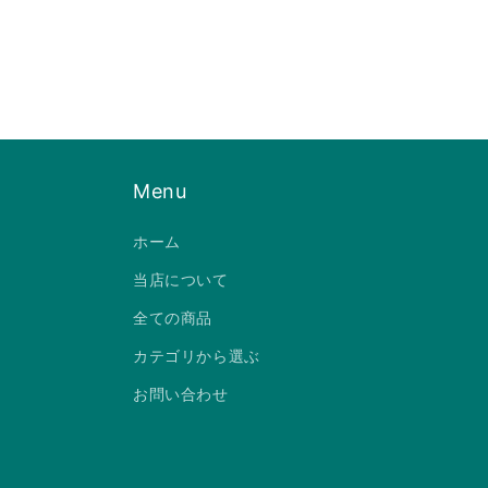
ー
ダ
ル
で
メ
デ
ィ
ア
(2)
を
Menu
開
く
ホーム
当店について
全ての商品
カテゴリから選ぶ
お問い合わせ