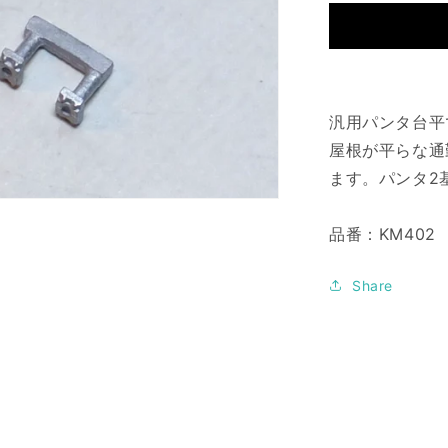
タ
台
平
A
の
数
汎用パンタ台平
量
屋根が平らな通
を
ます。パンタ2
減
ら
品番：KM402
す
Share