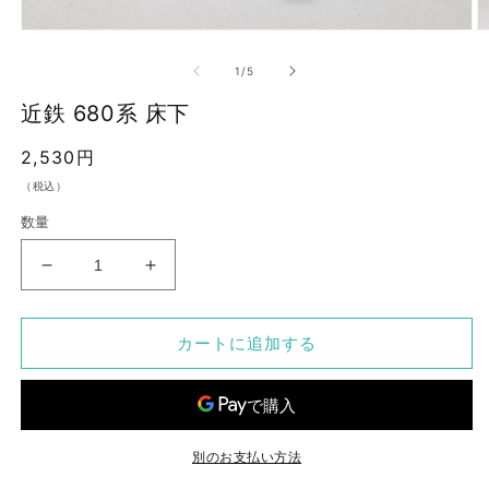
モ
ー
の
1
/
5
ダ
ル
近鉄 680系 床下
で
メ
通
2,530円
デ
ィ
常
（税込）
ア
価
(1)
(2
数量
を
格
開
く
近
近
鉄
鉄
680
680
カートに追加する
系
系
床
床
下
下
の
の
数
数
別のお支払い方法
量
量