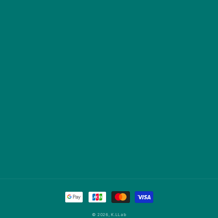
決
済
© 2026,
K.LLab