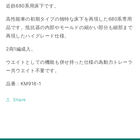
を
を
近鉄680系用床下です。
減
増
高性能車の初期タイプの独特な床下を再現した680系専用
ら
や
品です。抵抗器の内部やモールドの細かい部分も細部まで
す
す
再現したハイグレード仕様。
2両1編成入。
ウエイトとしての機能も併せ持った仕様の為動力トレーラ
ー共ウエイト不要です。
品番：KM916-1
Share