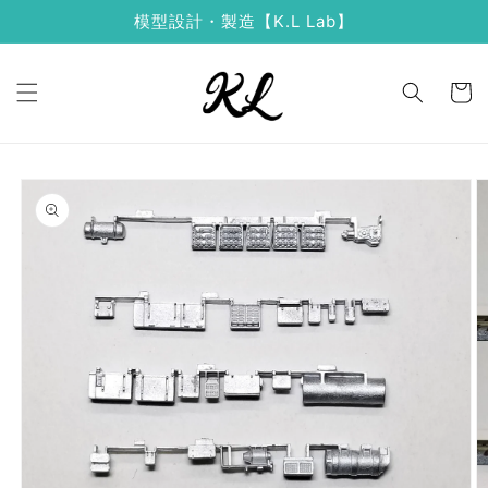
コンテ
模型設計・製造【K.L Lab】
ンツに
進む
カ
ー
ト
商品情
報にス
キップ