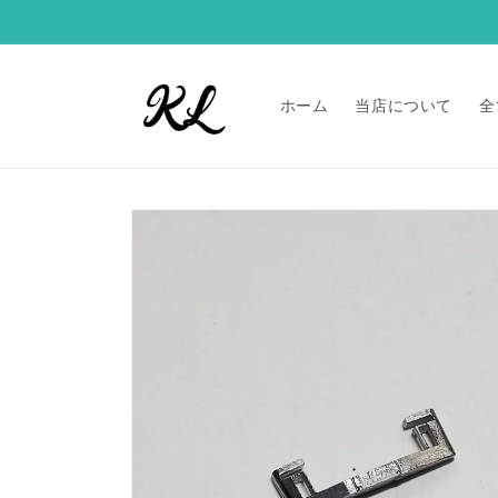
コンテ
ンツに
進む
ホーム
当店について
全
商品情
報にス
キップ