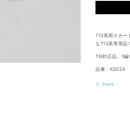
ー
ト
の
数
量
を
713系用スカ
減
な713系専用品
ら
す
TN対応品。1編
品番：KS024
Share