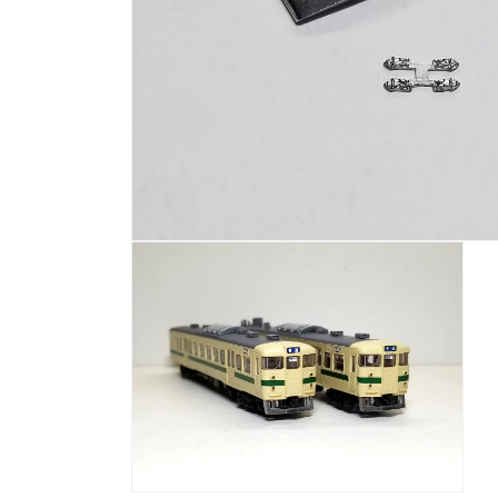
モ
ー
ダ
ル
で
メ
デ
ィ
ア
(1)
を
開
く