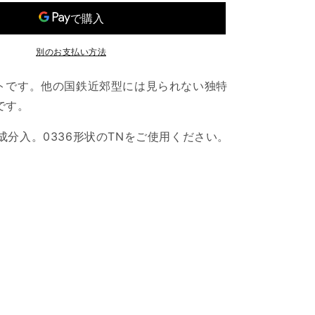
ー
ト
の
数
別のお支払い方法
量
を
ートです。他の国鉄近郊型には見られない独特
増
です。
や
す
成分入。0336形状のTNをご使用ください。