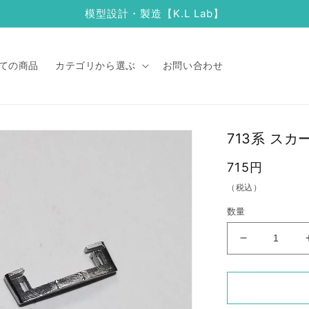
模型設計・製造【K.L Lab】
ての商品
カテゴリから選ぶ
お問い合わせ
713系 スカ
通
715円
常
（税込）
価
数量
格
713
系
ス
カ