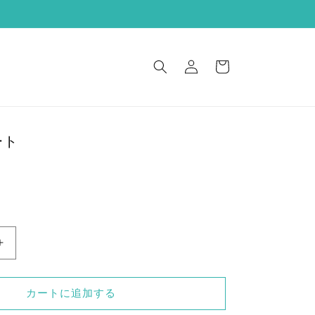
ロ
カ
グ
ー
イ
ト
ン
ート
713
系
ス
カートに追加する
カ