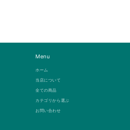
モ
ー
ダ
ル
で
メ
デ
ィ
ア
(2)
を
Menu
開
く
ホーム
当店について
全ての商品
カテゴリから選ぶ
お問い合わせ