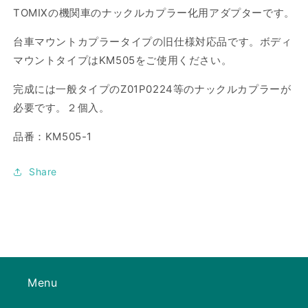
ラ
ラ
TOMIXの機関車のナックルカプラー化用アダプターです。
ー
ー
台車マウントカプラータイプの旧仕様対応品です。ボディ
ア
ア
ダ
ダ
マウントタイプはKM505をご使用ください。
プ
プ
完成には一般タイプのZ01P0224等のナックルカプラーが
タ
タ
必要です。２個入。
ー
ー
Ⅱ
Ⅱ
品番：KM505-1
の
の
数
数
Share
量
量
を
を
減
増
ら
や
す
す
Menu