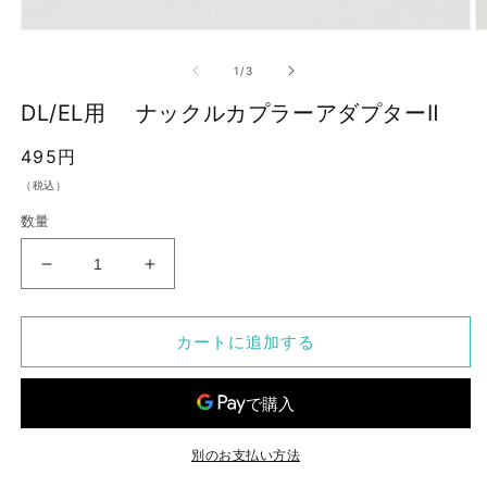
モ
ー
の
1
/
3
ダ
ル
DL/EL用 ナックルカプラーアダプターⅡ
で
メ
通
495円
デ
ィ
常
（税込）
ア
価
(1)
(2
数量
を
格
開
く
DL/EL
DL/EL
用
用
カートに追加する
ナ
ナ
ッ
ッ
ク
ク
ル
ル
カ
カ
別のお支払い方法
プ
プ