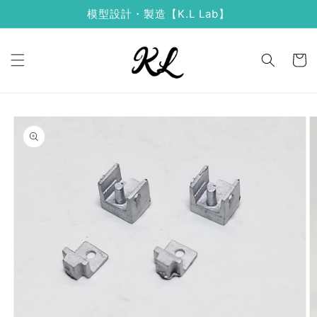
コンテ
模型設計・製造【K.L Lab】
ンツに
進む
カ
ー
ト
商品情
報にス
キップ