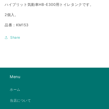
の
の
ハイブリット気動車HB-E300用トイレタンクです。
数
数
2個入。
量
量
を
を
品番：KM153
減
増
ら
や
Share
す
す
Menu
ホーム
当店について