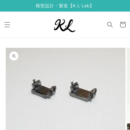
コンテ
模型設計・製造【K.L Lab】
ンツに
進む
カ
ー
ト
商品情
報にス
キップ