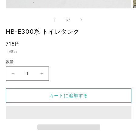
モ
ー
の
1
/
5
ダ
ル
HB-E300系 トイレタンク
で
メ
通
715円
デ
ィ
常
（税込）
ア
価
(1)
(2
数量
を
格
開
く
HB-
HB-
E300
E300
系
系
カートに追加する
ト
ト
イ
イ
レ
レ
タ
タ
ン
ン
ク
ク